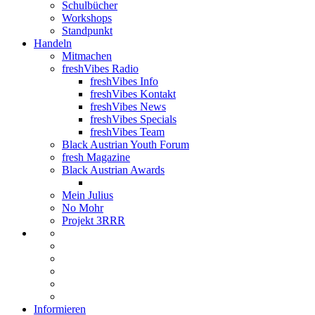
Schulbücher
Workshops
Standpunkt
Handeln
Mitmachen
freshVibes Radio
freshVibes Info
freshVibes Kontakt
freshVibes News
freshVibes Specials
freshVibes Team
Black Austrian Youth Forum
fresh Magazine
Black Austrian Awards
Mein Julius
No Mohr
Projekt 3RRR
Informieren