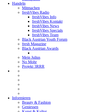
Handeln
Mitmachen
freshVibes Radio
freshVibes Info
freshVibes Kontakt
freshVibes News
freshVibes Specials
freshVibes Team
Black Austrian Youth Forum
fresh Magazine
Black Austrian Awards
Mein Julius
No Mohr
Projekt 3RRR
Informieren
Beauty & Fashion
Geniessen
Kunst & Kultur