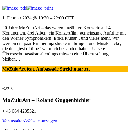
1. Februar 2024
@
19:30
–
22:00
CET
20 Jahre MoZuluArt
–
das waren unzählige Konzerte auf 4
Kontinenten, drei Alben, ein Konzertfilm, gemeinsame Auftritte mit
den Wiener Symphonikern, Erika Pluhar,.. und vieles mehr. Wir
werden ein paar Erinnerungsstücke mitbringen und Musikstücke,
die den „test of time“ wahrlich bestanden haben. Unsere
Überraschungsgäste allerdings müssen eine Überraschung
bleiben…!
MoZuluArt feat. Ambassade Streichquartett
€22,5
MoZuluArt – Roland Guggenbichler
+ 43 664 4235321
Veranstalter-Website anzeigen