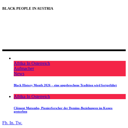
BLACK PEOPLE IN AUSTRIA
BLACK PEOPLE IN AUSTRIA
Afrika In Osterreich
Aufmacher
News
Black History Month 2026 – eine ungebrochene Tradition wird fortgeführt
Afrika In Osterreich
Clément Mutombo, Pionierforscher der Domino-Beziehungen im Kongo
gestorben
Fb.
In.
Tw.