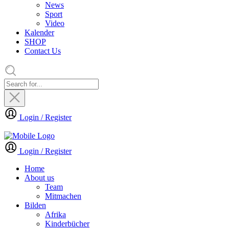
News
Sport
Video
Kalender
SHOP
Contact Us
Login / Register
Login / Register
Home
About us
Team
Mitmachen
Bilden
Afrika
Kinderbücher