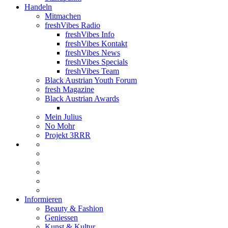
Handeln
Mitmachen
freshVibes Radio
freshVibes Info
freshVibes Kontakt
freshVibes News
freshVibes Specials
freshVibes Team
Black Austrian Youth Forum
fresh Magazine
Black Austrian Awards
Mein Julius
No Mohr
Projekt 3RRR
Informieren
Beauty & Fashion
Geniessen
Kunst & Kultur