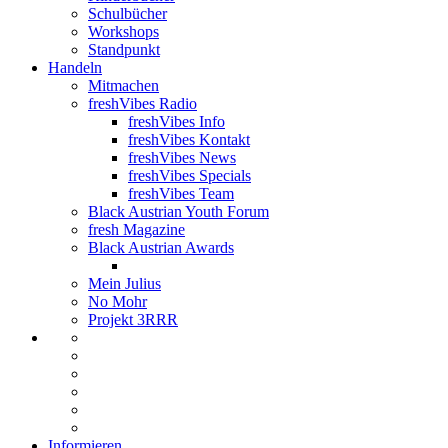
Schulbücher
Workshops
Standpunkt
Handeln
Mitmachen
freshVibes Radio
freshVibes Info
freshVibes Kontakt
freshVibes News
freshVibes Specials
freshVibes Team
Black Austrian Youth Forum
fresh Magazine
Black Austrian Awards
Mein Julius
No Mohr
Projekt 3RRR
Informieren