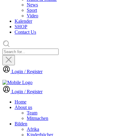
News
Sport
Video
Kalender
SHOP
Contact Us
Login / Register
Login / Register
Home
About us
Team
Mitmachen
Bilden
Afrika
Kinderbücher