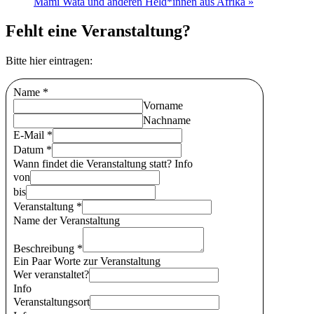
Mami Wata und anderen Held*innen aus Afrika
»
Fehlt eine Veranstaltung?
Bitte hier eintragen:
Name
*
Vorname
Nachname
E-Mail
*
Datum
*
Wann findet die Veranstaltung statt?
Info
von
bis
Veranstaltung
*
Name der Veranstaltung
Beschreibung
*
Ein Paar Worte zur Veranstaltung
Wer veranstaltet?
Info
Veranstaltungsort