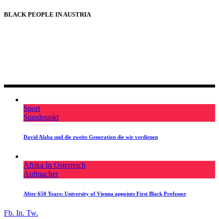
BLACK PEOPLE IN AUSTRIA
BLACK PEOPLE IN AUSTRIA
Sport
Standpunkt
David Alaba und die zweite Generation die wir verdienen
Afrika In Osterreich
Aufmacher
After 650 Years: University of Vienna appoints First Black Professor
Fb.
In.
Tw.