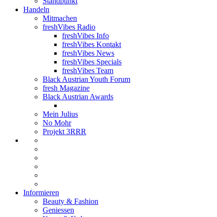
Standpunkt
Handeln
Mitmachen
freshVibes Radio
freshVibes Info
freshVibes Kontakt
freshVibes News
freshVibes Specials
freshVibes Team
Black Austrian Youth Forum
fresh Magazine
Black Austrian Awards
Mein Julius
No Mohr
Projekt 3RRR
Informieren
Beauty & Fashion
Geniessen