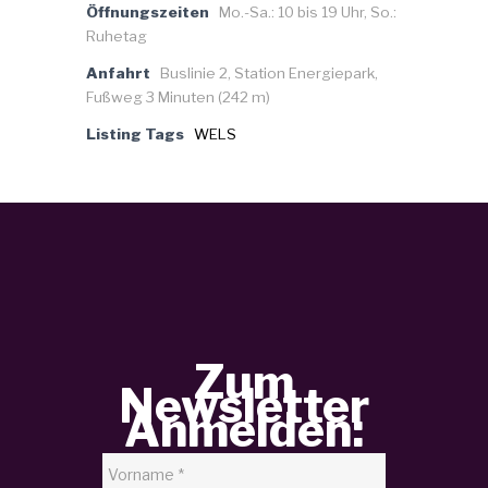
Öffnungszeiten
Mo.-Sa.: 10 bis 19 Uhr, So.:
Ruhetag
Anfahrt
Buslinie 2, Station Energiepark,
Fußweg 3 Minuten (242 m)
Listing Tags
WELS
Zum
Newsletter
Anmelden: