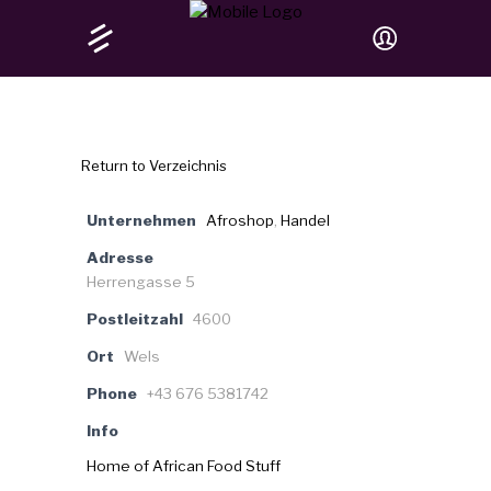
Return to Verzeichnis
Unternehmen
Afroshop
,
Handel
Adresse
Herrengasse 5
Postleitzahl
4600
Ort
Wels
Phone
+43 676 5381742
Info
Home of African Food Stuff