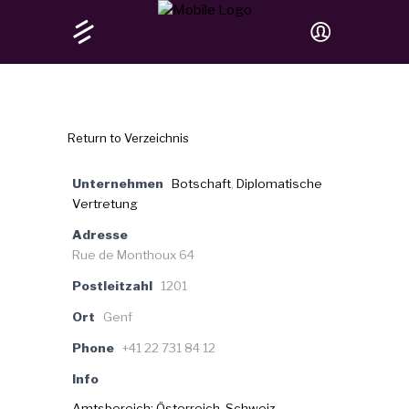
Return to Verzeichnis
Unternehmen
Botschaft
,
Diplomatische
Vertretung
Adresse
Rue de Monthoux 64
Postleitzahl
1201
Ort
Genf
Phone
+41 22 731 84 12
Info
Amtsbereich: Österreich, Schweiz