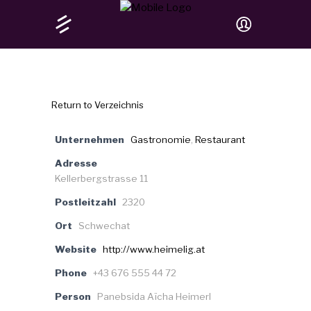
Return to Verzeichnis
Unternehmen
Gastronomie
,
Restaurant
Adresse
Kellerbergstrasse 11
Postleitzahl
2320
Ort
Schwechat
Website
http://www.heimelig.at
Phone
+43 676 555 44 72
Person
Panebsida Aïcha Heimerl