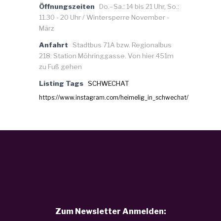
Öffnungszeiten
Do.–Sa.: 14 bis 21 Uhr, So.:
11.30 - 20 Uhr / Wintersperre November -
März
Anfahrt
Stadtbus 71A bzw. Regionalbus
218: Station Möhringgasse. Von hier 451m
zu Fuß gehen
Listing Tags
SCHWECHAT
https://www.instagram.com/heimelig_in_schwechat/
Zum Newsletter Anmelden: