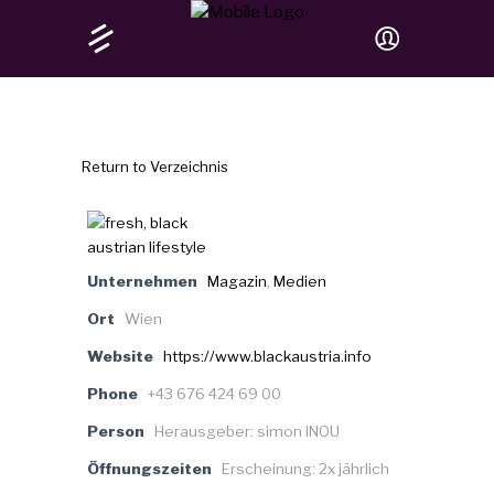
Return to Verzeichnis
Unternehmen
Magazin
,
Medien
Ort
Wien
Website
https://www.blackaustria.info
Phone
+43 676 424 69 00
Person
Herausgeber: simon INOU
Öffnungszeiten
Erscheinung: 2x jährlich