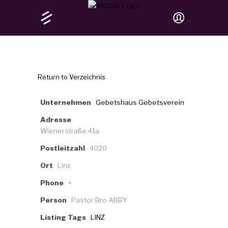
Return to Verzeichnis
Unternehmen
Gebetshaus Gebetsverein
Adresse
Wienerstraße 41a
Postleitzahl
4020
Ort
Linz
Phone
+
Person
Pastor Bro ABBY
Listing Tags
LINZ