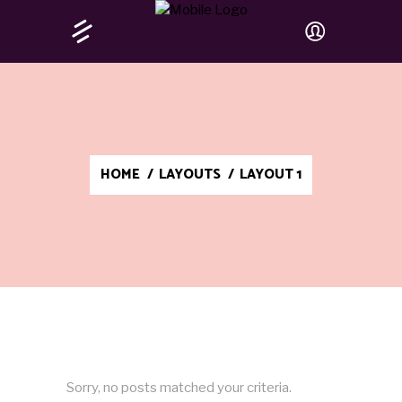
HOME
/
LAYOUTS
/
LAYOUT 1
Sorry, no posts matched your criteria.