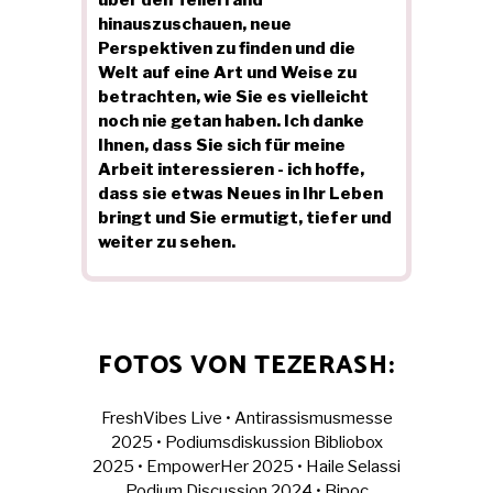
über den Tellerrand
hinauszuschauen, neue
Perspektiven zu finden und die
Welt auf eine Art und Weise zu
betrachten, wie Sie es vielleicht
noch nie getan haben. Ich danke
Ihnen, dass Sie sich für meine
Arbeit interessieren - ich hoffe,
dass sie etwas Neues in Ihr Leben
bringt und Sie ermutigt, tiefer und
weiter zu sehen.
FOTOS VON TEZERASH:
FreshVibes Live
•
Antirassismusmesse
2025
•
Podiumsdiskussion Bibliobox
2025
•
EmpowerHer 2025
•
Haile Selassi
Podium Discussion 2024
•
Bipoc