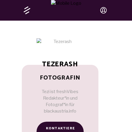
TEZERASH
FOTOGRAFIN
Tezi ist freshVibes
Redakteur*in und
Fotograf*in für
blackaustria.info
KONTAKTIERE