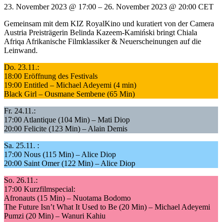
23. November 2023
@
17:00
–
26. November 2023
@
20:00
CET
Gemeinsam mit dem KIZ RoyalKino und kuratiert von der Camera
Austria Preisträgerin Belinda Kazeem-Kamiński bringt Chiala
Afriqa Afrikanische Filmklassiker & Neuerscheinungen auf die
Leinwand.
Do. 23.11.:
18:00 Eröffnung des Festivals
19:00 Entitled – Michael Adeyemi (4 min)
Black Girl – Ousmane Sembene (65 Min)
Fr. 24.11.:
17:00 Atlantique (104 Min) – Mati Diop
20:00 Felicite (123 Min) – Alain Demis
Sa. 25.11. :
17:00 Nous (115 Min) – Alice Diop
20:00 Saint Omer (122 Min) – Alice Diop
So. 26.11.:
17:00 Kurzfilmspecial:
Afronauts (15 Min) – Nuotama Bodomo
The Future Isn’t What It Used to Be (20 Min) – Michael Adeyemi
Pumzi (20 Min) – Wanuri Kahiu