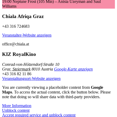
19:00 Neptune Frost (105 Min) – Anisia Uzeyman and Saul
Williams
Chiala Afriqa Graz
+43 316 724683
Veranstalter-Website anzeigen
office@chiala.at
KIZ RoyalKino
Conrad-von-Hötzendorf-Straße 10
Graz
,
Steiermark
8010
Austria
Google-Karte anzeigen
+43 316 82 11 86
Veranstaltungsort-Website anzeigen
You are currently viewing a placeholder content from
Google
Maps
. To access the actual content, click the button below. Please
note that doing so will share data with third-party providers.
More Information
Unblock content
Accept required service and unblock content