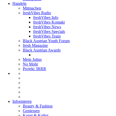
Handeln
Mitmachen
freshVibes Radio
freshVibes Info
freshVibes Kontakt
freshVibes News
freshVibes Specials
freshVibes Team
Black Austrian Youth Forum
fresh Magazine
Black Austrian Awards
Mein Julius
No Mohr
Projekt 3RRR
Informieren
Beauty & Fashion
Geniessen
Kunst & Kultur