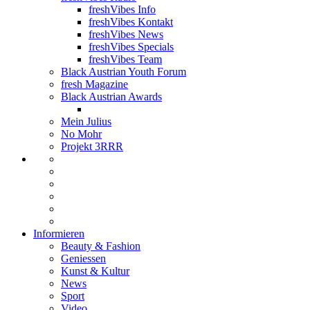
freshVibes Info
freshVibes Kontakt
freshVibes News
freshVibes Specials
freshVibes Team
Black Austrian Youth Forum
fresh Magazine
Black Austrian Awards
Mein Julius
No Mohr
Projekt 3RRR
Informieren
Beauty & Fashion
Geniessen
Kunst & Kultur
News
Sport
Video