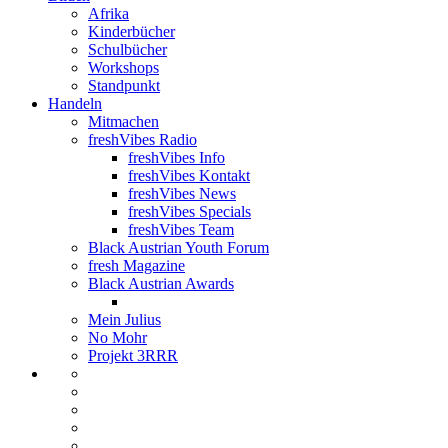
Afrika
Kinderbücher
Schulbücher
Workshops
Standpunkt
Handeln
Mitmachen
freshVibes Radio
freshVibes Info
freshVibes Kontakt
freshVibes News
freshVibes Specials
freshVibes Team
Black Austrian Youth Forum
fresh Magazine
Black Austrian Awards
Mein Julius
No Mohr
Projekt 3RRR