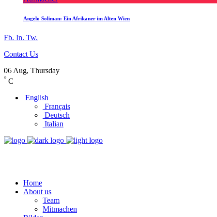
Angelo Soliman: Ein Afrikaner im Alten Wien
Fb.
In.
Tw.
Contact Us
06 Aug, Thursday
°
C
English
Français
Deutsch
Italian
Home
About us
Team
Mitmachen