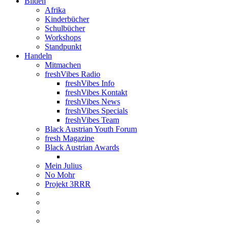
Bilden
Afrika
Kinderbücher
Schulbücher
Workshops
Standpunkt
Handeln
Mitmachen
freshVibes Radio
freshVibes Info
freshVibes Kontakt
freshVibes News
freshVibes Specials
freshVibes Team
Black Austrian Youth Forum
fresh Magazine
Black Austrian Awards
Mein Julius
No Mohr
Projekt 3RRR