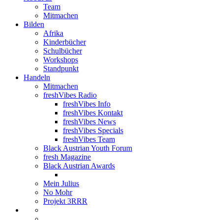
Team
Mitmachen
Bilden
Afrika
Kinderbücher
Schulbücher
Workshops
Standpunkt
Handeln
Mitmachen
freshVibes Radio
freshVibes Info
freshVibes Kontakt
freshVibes News
freshVibes Specials
freshVibes Team
Black Austrian Youth Forum
fresh Magazine
Black Austrian Awards
Mein Julius
No Mohr
Projekt 3RRR