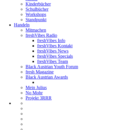
Kinderbücher
Schulbücher
Workshops
Standpunkt
Handeln
Mitmachen
freshVibes Radio
freshVibes Info
freshVibes Kontakt
freshVibes News
freshVibes Specials
freshVibes Team
Black Austrian Youth Forum
fresh Magazine
Black Austrian Awards
Mein Julius
No Mohr
Projekt 3RRR