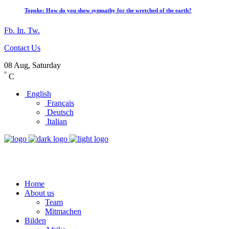
Topoke: How do you show sympathy for the wretched of the earth?
Fb.
In.
Tw.
Contact Us
08 Aug, Saturday
°
C
English
Français
Deutsch
Italian
Home
About us
Team
Mitmachen
Bilden