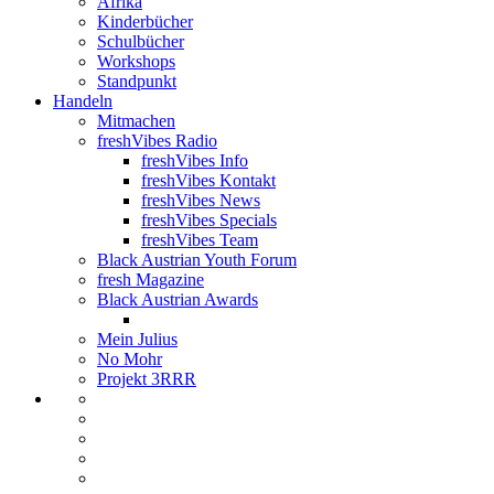
Afrika
Kinderbücher
Schulbücher
Workshops
Standpunkt
Handeln
Mitmachen
freshVibes Radio
freshVibes Info
freshVibes Kontakt
freshVibes News
freshVibes Specials
freshVibes Team
Black Austrian Youth Forum
fresh Magazine
Black Austrian Awards
Mein Julius
No Mohr
Projekt 3RRR