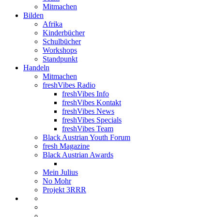
Mitmachen
Bilden
Afrika
Kinderbücher
Schulbücher
Workshops
Standpunkt
Handeln
Mitmachen
freshVibes Radio
freshVibes Info
freshVibes Kontakt
freshVibes News
freshVibes Specials
freshVibes Team
Black Austrian Youth Forum
fresh Magazine
Black Austrian Awards
Mein Julius
No Mohr
Projekt 3RRR