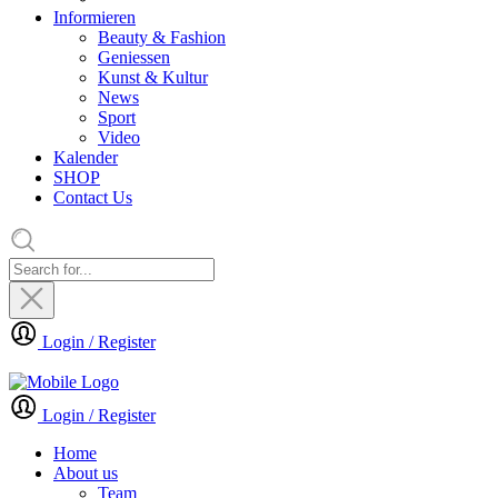
Informieren
Beauty & Fashion
Geniessen
Kunst & Kultur
News
Sport
Video
Kalender
SHOP
Contact Us
Login / Register
Login / Register
Home
About us
Team