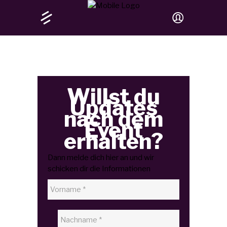
Willst du
Updates
nach dem
Event
erhalten?
Dann melde dich hier an und wir
schicken dir die Informationen