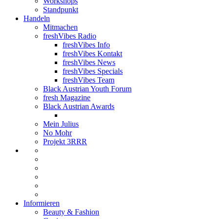
Workshops
Standpunkt
Handeln
Mitmachen
freshVibes Radio
freshVibes Info
freshVibes Kontakt
freshVibes News
freshVibes Specials
freshVibes Team
Black Austrian Youth Forum
fresh Magazine
Black Austrian Awards
Mein Julius
No Mohr
Projekt 3RRR
Informieren
Beauty & Fashion