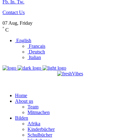
Fb.
In.
Tw.
Contact Us
07 Aug, Friday
°
C
English
Français
Deutsch
Italian
Home
About us
Team
Mitmachen
Bilden
Afrika
Kinderbücher
Schulbücher