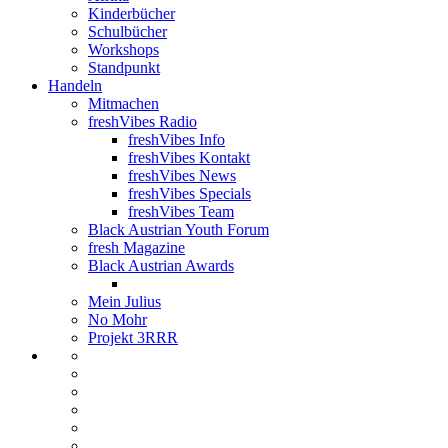
Kinderbücher
Schulbücher
Workshops
Standpunkt
Handeln
Mitmachen
freshVibes Radio
freshVibes Info
freshVibes Kontakt
freshVibes News
freshVibes Specials
freshVibes Team
Black Austrian Youth Forum
fresh Magazine
Black Austrian Awards
Mein Julius
No Mohr
Projekt 3RRR