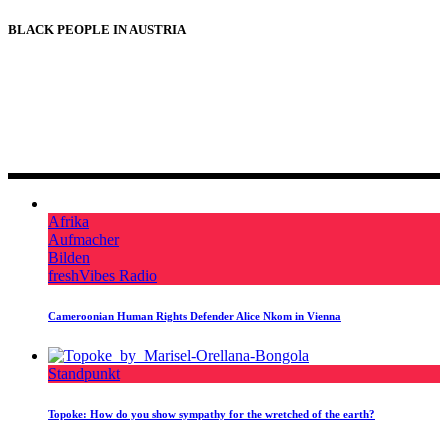
BLACK PEOPLE IN AUSTRIA
BLACK PEOPLE IN AUSTRIA
Afrika
Aufmacher
Bilden
freshVibes Radio
Cameroonian Human Rights Defender Alice Nkom in Vienna
Standpunkt
Topoke: How do you show sympathy for the wretched of the earth?