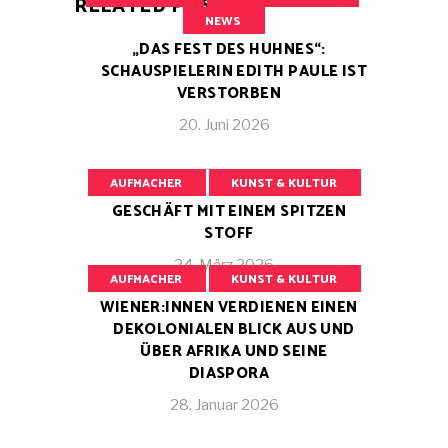
RELATED POSTS
NEWS
„DAS FEST DES HUHNES“:
SCHAUSPIELERIN EDITH PAULE IST
VERSTORBEN
20. Juni 2026
AUFMACHER
KUNST & KULTUR
GESCHÄFT MIT EINEM SPITZEN
STOFF
24. März 2026
AUFMACHER
KUNST & KULTUR
WIENER:INNEN VERDIENEN EINEN
DEKOLONIALEN BLICK AUS UND
ÜBER AFRIKA UND SEINE
DIASPORA
28. Januar 2026