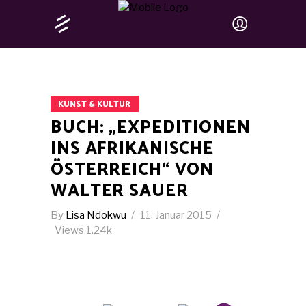
KUNST & KULTUR
BUCH: „EXPEDITIONEN
INS AFRIKANISCHE
ÖSTERREICH“ VON
WALTER SAUER
By
Lisa Ndokwu
11. Januar 2015
Views
1.24k