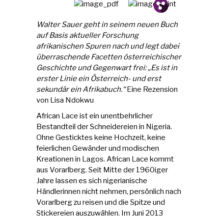
Pin.
Tw.
Fb.
Walter Sauer geht in seinem neuen Buch
auf Basis aktueller Forschung
afrikanischen Spuren nach und legt dabei
überraschende Facetten österreichischer
Geschichte und Gegenwart frei: „Es ist in
erster Linie ein Österreich- und erst
sekundär ein Afrikabuch.“
Eine Rezension
von Lisa Ndokwu
African Lace ist ein unentbehrlicher
Bestandteil der Schneidereien in Nigeria.
Ohne Gesticktes keine Hochzeit, keine
feierlichen Gewänder und modischen
Kreationen in Lagos. African Lace kommt
aus Vorarlberg. Seit Mitte der 1960iger
Jahre lassen es sich nigerianische
Händlerinnen nicht nehmen, persönlich nach
Vorarlberg zu reisen und die Spitze und
Stickereien auszuwählen. Im Juni 2013