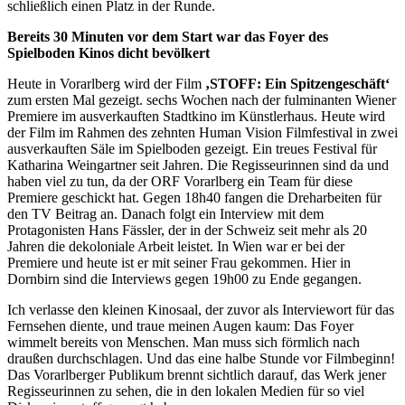
schließlich einen Platz in der Runde.
Bereits 30 Minuten vor dem Start war das Foyer des
Spielboden Kinos dicht bevölkert
Heute in Vorarlberg wird der Film
‚STOFF: Ein Spitzengeschäft‘
zum ersten Mal gezeigt. sechs Wochen nach der fulminanten Wiener
Premiere im ausverkauften Stadtkino im Künstlerhaus. Heute wird
der Film im Rahmen des zehnten Human Vision Filmfestival in zwei
ausverkauften Säle im Spielboden gezeigt. Ein treues Festival für
Katharina Weingartner seit Jahren. Die Regisseurinnen sind da und
haben viel zu tun, da der ORF Vorarlberg ein Team für diese
Premiere geschickt hat. Gegen 18h40 fangen die Dreharbeiten für
den TV Beitrag an. Danach folgt ein Interview mit dem
Protagonisten Hans Fässler, der in der Schweiz seit mehr als 20
Jahren die dekoloniale Arbeit leistet. In Wien war er bei der
Premiere und heute ist er mit seiner Frau gekommen. Hier in
Dornbirn sind die Interviews gegen 19h00 zu Ende gegangen.
Ich verlasse den kleinen Kinosaal, der zuvor als Interviewort für das
Fernsehen diente, und traue meinen Augen kaum: Das Foyer
wimmelt bereits von Menschen. Man muss sich förmlich nach
draußen durchschlagen. Und das eine halbe Stunde vor Filmbeginn!
Das Vorarlberger Publikum brennt sichtlich darauf, das Werk jener
Regisseurinnen zu sehen, die in den lokalen Medien für so viel