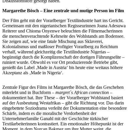
Diskussionsstoff gesorgt haben.
Margarethe Bösch – Eine zentrale und mutige Person im Film
Der Film geht mit der Vorarlberger Textilindustrie hart ins Gericht.
Gemeinsam mit den nigerianischen Regisseurinnen Joana Adesuwa
Reiterer und Chioma Onyenwe beleuchten die Filmemacherinnen
die menschenverachtende Kehrseite des Wohlstands am Bodensee.
Sie zeigen auf, wie eine fatale Mischung aus Sklaverei,
Kolonialismus und maßloser Profitgier Vorarlberg zu Reichtum
verhalf, während gleichzeitig die Textilindustrie Nigerias –
begünstigt durch die Komplizenschaft der dortigen Führungselite –
ruiniert wurde. Obwohl es vor Ort produzierende Betriebe gibt,
genießt das Label ‚Made in Austria‘ bis heute eine weitaus höhere
Akzeptanz als ‚Made in Nigeria‘.
Zentrale Figur des Films ist Margarethe Bösch, die das Geschehen
miterlebt und in Buchform
– margret´s African connection –
dokumentiert hat. Ihre These – der Vorarlberger Wohlstand basiert
auf der Ausbeutung Westafrikas – gibt die Richtung vor. Das darin
eingebettete Soziodrama verleiht der Dokumentation eine besondere
Schärfe, indem es die moralische Verdorbenheit der
Unternehmerfamilie Ganahl mit der Geschichte türkischer
Textilarbeiterinnen kontrastiert. Ein emotionaler Höhepunkt ist der
Moment, in dem Nurcan Bakmaz um ihre Mutter weint, die