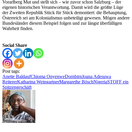
Vorarlberg Mut und stellt sich – wie zuvor schon Salzburg – der
eigenen historischen Verantwortung. Damit wird die größte Lüge
der Zweiten Republik Stück für Stück demontiert: die Behauptung,
Österreich sei am Kolonialismus unbeteiligt gewesen. Mögen andere
Bundesländer diesem Beispiel folgen und zur längst überfälligen
Wahrheit finden.
Social Share
Post tags:
Anette Baldauf
Chioma Onyenwe
Dornbirn
Joana Adesuwa
Reiterer
Katharina Weingartner
Margarethe Bösch
Nigeria
STOFF ein
Spitzengeschäft