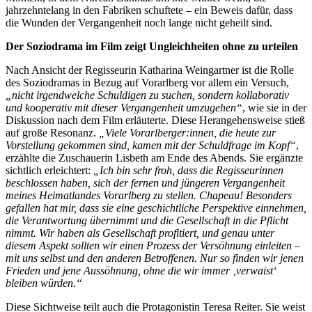
jahrzehntelang in den Fabriken schuftete – ein Beweis dafür, dass
die Wunden der Vergangenheit noch lange nicht geheilt sind.
Der Soziodrama im Film zeigt Ungleichheiten ohne zu urteilen
Nach Ansicht der Regisseurin Katharina Weingartner ist die Rolle
des Soziodramas in Bezug auf Vorarlberg vor allem ein Versuch,
„nicht irgendwelche Schuldigen zu suchen, sondern kollaborativ
und kooperativ mit dieser Vergangenheit umzugehen“
, wie sie in der
Diskussion nach dem Film erläuterte. Diese Herangehensweise stieß
auf große Resonanz.
„Viele Vorarlberger:innen, die heute zur
Vorstellung gekommen sind, kamen mit der Schuldfrage im Kopf“
,
erzählte die Zuschauerin Lisbeth am Ende des Abends. Sie ergänzte
sichtlich erleichtert:
„Ich bin sehr froh, dass die Regisseurinnen
beschlossen haben, sich der fernen und jüngeren Vergangenheit
meines Heimatlandes Vorarlberg zu stellen. Chapeau! Besonders
gefallen hat mir, dass sie eine geschichtliche Perspektive einnehmen,
die Verantwortung übernimmt und die Gesellschaft in die Pflicht
nimmt. Wir haben als Gesellschaft profitiert, und genau unter
diesem Aspekt sollten wir einen Prozess der Versöhnung einleiten –
mit uns selbst und den anderen Betroffenen. Nur so finden wir jenen
Frieden und jene Aussöhnung, ohne die wir immer ‚verwaist‘
bleiben würden.“
Diese Sichtweise teilt auch die Protagonistin Teresa Reiter. Sie weist