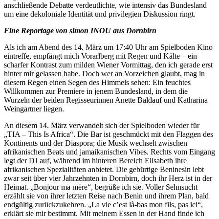
anschließende Debatte verdeutlichte, wie intensiv das Bundesland
um eine dekoloniale Identität und privilegien Diskussion ringt.
Eine Reportage von simon INOU aus Dornbirn
Als ich am Abend des 14. März um 17:40 Uhr am Spielboden Kino
eintreffe, empfängt mich Vorarlberg mit Regen und Kälte – ein
scharfer Kontrast zum milden Wiener Vormittag, den ich gerade erst
hinter mir gelassen habe. Doch wer an Vorzeichen glaubt, mag in
diesem Regen einen Segen des Himmels sehen: Ein feuchtes
Willkommen zur Premiere in jenem Bundesland, in dem die
Wurzeln der beiden Regisseurinnen Anette Baldauf und Katharina
Weingartner liegen.
An diesem 14. März verwandelt sich der Spielboden wieder für
„TIA – This Is Africa“. Die Bar ist geschmückt mit den Flaggen des
Kontinents und der Diaspora; die Musik wechselt zwischen
afrikanischen Beats und jamaikanischen Vibes. Rechts vom Eingang
legt der DJ auf, während im hinteren Bereich Elisabeth ihre
afrikanischen Spezialitäten anbietet. Die gebürtige Beninesin lebt
zwar seit über vier Jahrzehnten in Dornbirn, doch ihr Herz ist in der
Heimat. „Bonjour ma mère“, begrüße ich sie. Voller Sehnsucht
erzählt sie von ihrer letzten Reise nach Benin und ihrem Plan, bald
endgültig zurückzukehren. „La vie c’est là-bas mon fils, pas ici“,
erklärt sie mir bestimmt. Mit meinem Essen in der Hand finde ich