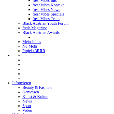
freshVibes Info
freshVibes Kontakt
freshVibes News
freshVibes Specials
freshVibes Team
Black Austrian Youth Forum
fresh Magazine
Black Austrian Awards
Mein Julius
No Mohr
Projekt 3RRR
Informieren
Beauty & Fashion
Geniessen
Kunst & Kultur
News
Sport
Video