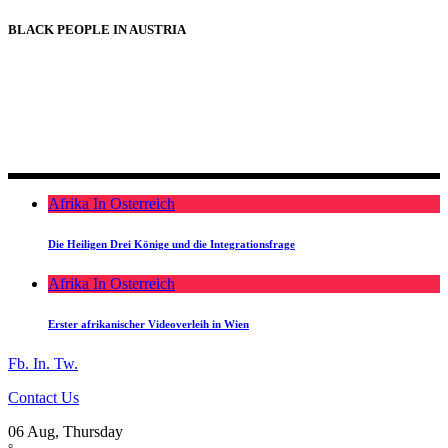
BLACK PEOPLE IN AUSTRIA
BLACK PEOPLE IN AUSTRIA
Afrika In Osterreich
Die Heiligen Drei Könige und die Integrationsfrage
Afrika In Osterreich
Erster afrikanischer Videoverleih in Wien
Fb.
In.
Tw.
Contact Us
06 Aug, Thursday