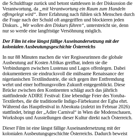
die Schuldfrage zurück und betont stattdessen in der Diskussion die
Verantwortung, da
„mit Verantwortung ein Raum zum Handeln
offengelegt wird“
. Ihrer Erfahrung nach fühlen sich Menschen durch
die Frage nach der Schuld oft angegriffen und blockieren jeden
Diskurs.
„Wir wollen den Diskurs führen“
, unterstreicht sie, denn
nur so werde eine langfristige Versöhnung möglich.
Der Film ist eine längst fällige Auseinandersetzung mit der
kolonialen Ausbeutungsgeschichte Österreichs
In nur 88 Minuten machen die vier Regisseurinnen die globale
Ausbeutung auf Kosten Afrikas greifbar, indem sie die
Verbindungen zwischen Lustenau und Lagos offenlegen. Dabei
dokumentieren sie eindrucksvoll die mühsame Renaissance der
nigerianischen Textilindustrie, die sich gegen ihre Entfremdung
wehrt und einer hoffnungsvollen Zukunft entgegenblickt. Diese
Brücke zwischen den Kontinenten schlägt auch das jährlich
stattfindende ADIRE Festival: Eine lebendige Feier des Yoruba-
Textilerbes, die die traditionelle Indigo-Färbekunst der Egba ehrt.
Während das Hauptfestival in Abeokuta (zuletzt im Februar 2026)
stattfindet, bringt der „Adire Carnival“ in Wien die Modenschauen,
Workshops und Ausstellungen dieser Kultur direkt nach Österreich.
Dieser Film ist eine längst fällige Auseinandersetzung mit der
kolonialen Ausbeutungsgeschichte Österreichs. Dadurch beweist