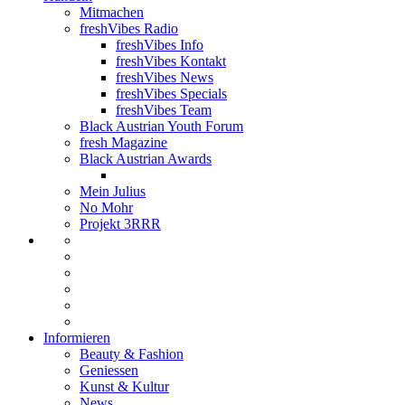
Mitmachen
freshVibes Radio
freshVibes Info
freshVibes Kontakt
freshVibes News
freshVibes Specials
freshVibes Team
Black Austrian Youth Forum
fresh Magazine
Black Austrian Awards
Mein Julius
No Mohr
Projekt 3RRR
Informieren
Beauty & Fashion
Geniessen
Kunst & Kultur
News