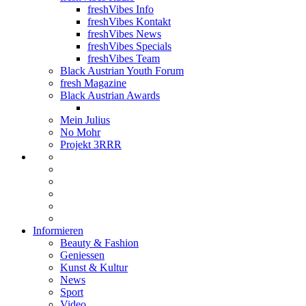
freshVibes Info
freshVibes Kontakt
freshVibes News
freshVibes Specials
freshVibes Team
Black Austrian Youth Forum
fresh Magazine
Black Austrian Awards
Mein Julius
No Mohr
Projekt 3RRR
Informieren
Beauty & Fashion
Geniessen
Kunst & Kultur
News
Sport
Video