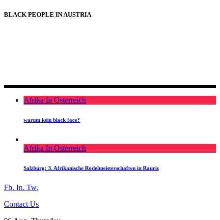
BLACK PEOPLE IN AUSTRIA
BLACK PEOPLE IN AUSTRIA
Afrika In Osterreich
warum kein black face?
Afrika In Osterreich
Salzburg: 3. Afrikanische Rodelmeisterschaften in Rauris
Fb.
In.
Tw.
Contact Us