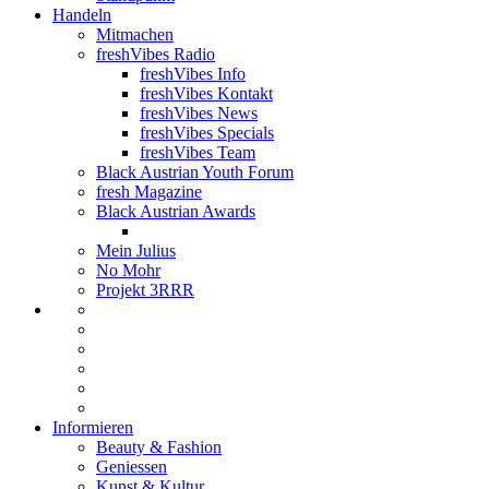
Handeln
Mitmachen
freshVibes Radio
freshVibes Info
freshVibes Kontakt
freshVibes News
freshVibes Specials
freshVibes Team
Black Austrian Youth Forum
fresh Magazine
Black Austrian Awards
Mein Julius
No Mohr
Projekt 3RRR
Informieren
Beauty & Fashion
Geniessen
Kunst & Kultur