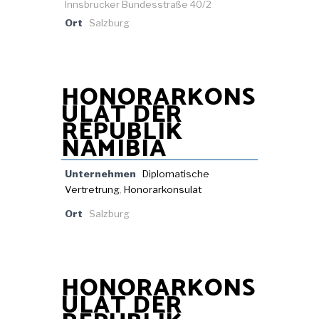
Innsbrucker Bundesstraße 40/2
Ort
Salzburg
HONORARKONS
ULAT DER
REPUBLIK
NAMIBIA
Unternehmen
Diplomatische
Vertretrung
,
Honorarkonsulat
Ort
Salzburg
HONORARKONS
ULAT DER