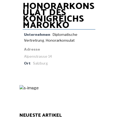
HONORARKONS
ULAT DES
KÖNIGREICHS
MAROKKO
Unternehmen
Diplomatische
Vertretrung
,
Honorarkonsulat
Adresse
Alpenstrasse 14
Ort
Salzburg
NEUESTE ARTIKEL