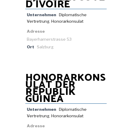
D´IVOIRE
Unternehmen
Diplomatische
Vertretrung
,
Honorarkonsulat
Adresse
Bayerhamerstrasse 53
Ort
Salzburg
HONORARKONS
ULAT DER
REPUBLIK
GUINEA
Unternehmen
Diplomatische
Vertretrung
,
Honorarkonsulat
Adresse