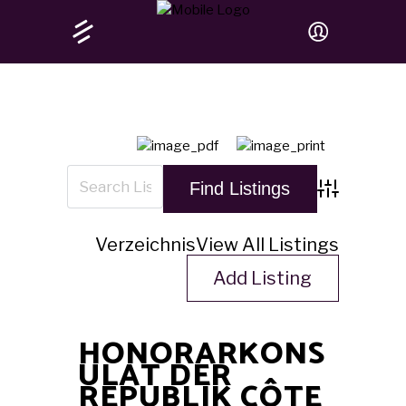
Advanced Sea
Verzeichnis
View All Listings
Add Listing
HONORARKONS
ULAT DER
REPUBLIK CÔTE