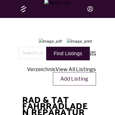
Advanced Sea
Verzeichnis
View All Listings
Add Listing
RAD & TAT
FAHRRADLADE
N REPARATUR