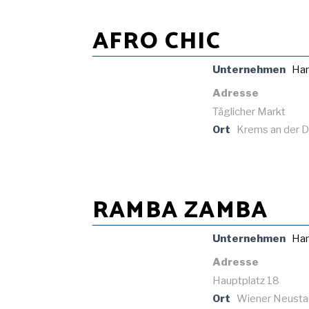
AFRO CHIC
Unternehmen
Han
Adresse
Täglicher Markt
Ort
Krems an der 
RAMBA ZAMBA
Unternehmen
Han
Adresse
Hauptplatz 18
Ort
Wiener Neusta