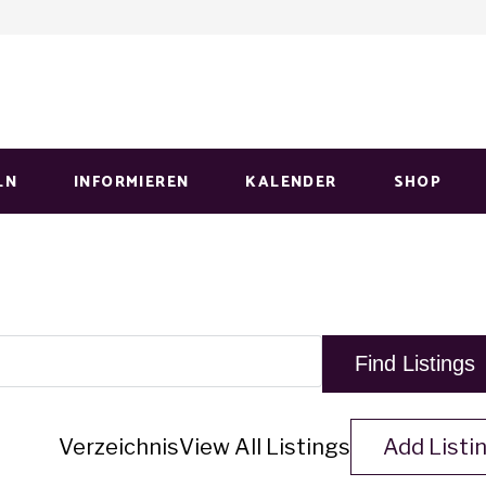
LN
INFORMIEREN
KALENDER
SHOP
Verzeichnis
View All Listings
Add Listi