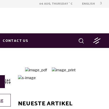
ENGLISH
06 AUG, THURSDAY
C
°
CONTACT US
Advanced Search
ng
NEUESTE ARTIKEL