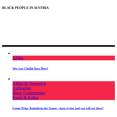
BLACK PEOPLE IN AUSTRIA
BLACK PEOPLE IN AUSTRIA
Afrika
Wer war Cheikh Anta Diop?
Afrika In Osterreich
Aufmacher
Black Communities
Kunst & Kultur
Louise Prinz, Künstlerin der Sonne: „keep trying and you will get there“