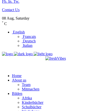
Fb.
In.
Tw.
Contact Us
08 Aug, Saturday
°
C
English
Français
Deutsch
Italian
Home
About us
Team
Mitmachen
Bilden
Afrika
Kinderbücher
Schulbücher