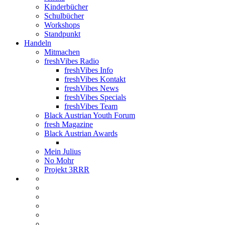
Kinderbücher
Schulbücher
Workshops
Standpunkt
Handeln
Mitmachen
freshVibes Radio
freshVibes Info
freshVibes Kontakt
freshVibes News
freshVibes Specials
freshVibes Team
Black Austrian Youth Forum
fresh Magazine
Black Austrian Awards
Mein Julius
No Mohr
Projekt 3RRR