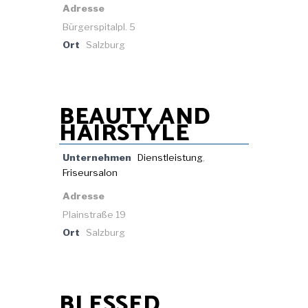
Adresse
Bürgerspitalpl. 5
Ort
Salzburg
BEAUTY AND
HAIRSTYLE
Unternehmen
Dienstleistung
,
Friseursalon
Adresse
Plainstraße 19
Ort
Salzburg
BLESSED