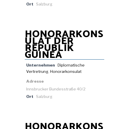
Ort
Salzburg
HONORARKONS
ULAT DER
REPUBLIK
GUINEA
Unternehmen
Diplomatische
Vertretrung
,
Honorarkonsulat
Adresse
Innsbrucker Bundesstraße 40/2
Ort
Salzburg
HONORARKONS