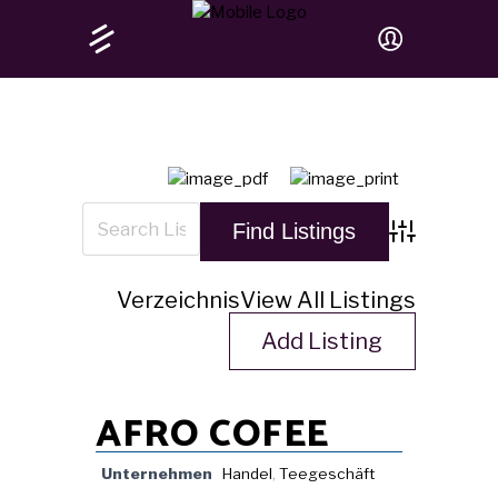
Advanced Sea
Verzeichnis
View All Listings
Add Listing
AFRO COFEE
Unternehmen
Handel
,
Teegeschäft