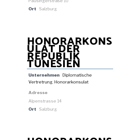
Pausingerstraße 10
Ort
Salzburg
HONORARKONS
ULAT DER
REPUBLIK
TUNESIEN
Unternehmen
Diplomatische
Vertretrung
,
Honorarkonsulat
Adresse
Alpenstrasse 14
Ort
Salzburg