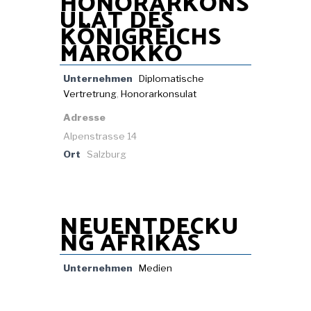
HONORARKONS
ULAT DES
KÖNIGREICHS
MAROKKO
Unternehmen
Diplomatische
Vertretrung
,
Honorarkonsulat
Adresse
Alpenstrasse 14
Ort
Salzburg
NEUENTDECKU
NG AFRIKAS
Unternehmen
Medien