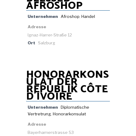
AFROSHOP
Unternehmen
Afroshop
,
Handel
Adresse
Ignaz-Harrer-Straße 12
Ort
Salzburg
HONORARKONS
ULAT DER
REPUBLIK CÔTE
D´IVOIRE
Unternehmen
Diplomatische
Vertretrung
,
Honorarkonsulat
Adresse
Bayerhamerstrasse 53