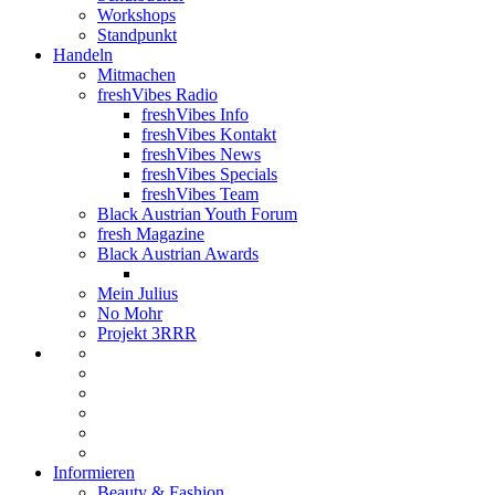
Workshops
Standpunkt
Handeln
Mitmachen
freshVibes Radio
freshVibes Info
freshVibes Kontakt
freshVibes News
freshVibes Specials
freshVibes Team
Black Austrian Youth Forum
fresh Magazine
Black Austrian Awards
Mein Julius
No Mohr
Projekt 3RRR
Informieren
Beauty & Fashion