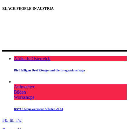
BLACK PEOPLE IN AUSTRIA
BLACK PEOPLE IN AUSTRIA
Afrika In Osterreich
Die Heiligen Drei Könige und die Integrationsfrage
Aufmacher
Bilden
Workshops
BAYO Empowerment Schulen 2024
Fb.
In.
Tw.