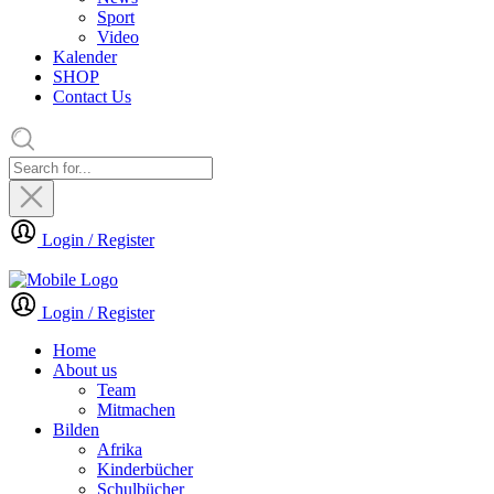
Sport
Video
Kalender
SHOP
Contact Us
Login / Register
Login / Register
Home
About us
Team
Mitmachen
Bilden
Afrika
Kinderbücher
Schulbücher