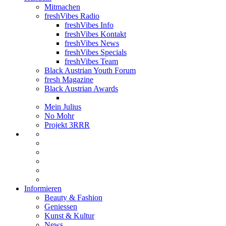
Mitmachen
freshVibes Radio
freshVibes Info
freshVibes Kontakt
freshVibes News
freshVibes Specials
freshVibes Team
Black Austrian Youth Forum
fresh Magazine
Black Austrian Awards
Mein Julius
No Mohr
Projekt 3RRR
Informieren
Beauty & Fashion
Geniessen
Kunst & Kultur
News