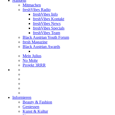
Handeln
Mitmachen
freshVibes Radio
freshVibes Info
freshVibes Kontakt
freshVibes News
freshVibes Specials
freshVibes Team
Black Austrian Youth Forum
fresh Magazine
Black Austrian Awards
Mein Julius
No Mohr
Projekt 3RRR
Informieren
Beauty & Fashion
Geniessen
Kunst & Kultur