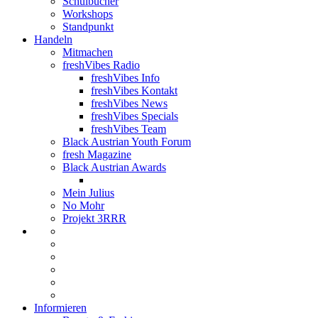
Schulbücher
Workshops
Standpunkt
Handeln
Mitmachen
freshVibes Radio
freshVibes Info
freshVibes Kontakt
freshVibes News
freshVibes Specials
freshVibes Team
Black Austrian Youth Forum
fresh Magazine
Black Austrian Awards
Mein Julius
No Mohr
Projekt 3RRR
Informieren