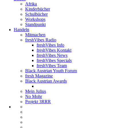
Afrika
Kinderbücher
Schulbücher
Workshops
Standpunkt
Handeln
Mitmachen
freshVibes Radio
freshVibes Info
freshVibes Kontakt
freshVibes News
freshVibes Specials
freshVibes Team
Black Austrian Youth Forum
fresh Magazine
Black Austrian Awards
Mein Julius
No Mohr
Projekt 3RRR