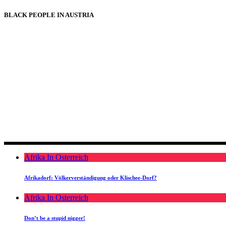
BLACK PEOPLE IN AUSTRIA
Afrika In Osterreich
Afrikadorf: Völkerverständigung oder Klischee-Dorf?
Afrika In Osterreich
Don’t be a stupid nigger!