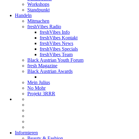
Workshops
Standpunkt
Handeln
Mitmachen
freshVibes Radio
freshVibes Info
freshVibes Kontakt
freshVibes News
freshVibes Specials
freshVibes Team
Black Austrian Youth Forum
fresh Magazine
Black Austrian Awards
Mein Julius
No Mohr
Projekt 3RRR
Informieren
Beauty & Fashion