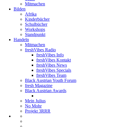
Mitmachen
Bilden
Afrika
Kinderbücher
Schulbücher
Workshops
Standpunkt
Handeln
Mitmachen
freshVibes Radio
freshVibes Info
freshVibes Kontakt
freshVibes News
freshVibes Specials
freshVibes Team
Black Austrian Youth Forum
fresh Magazine
Black Austrian Awards
Mein Julius
No Mohr
Projekt 3RRR