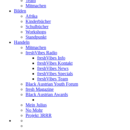
Team
Mitmachen
Bilden
Afrika
Kinderbücher
Schulbücher
Workshops
Standpunkt
Handeln
Mitmachen
freshVibes Radio
freshVibes Info
freshVibes Kontakt
freshVibes News
freshVibes Specials
freshVibes Team
Black Austrian Youth Forum
fresh Magazine
Black Austrian Awards
Mein Julius
No Mohr
Projekt 3RRR