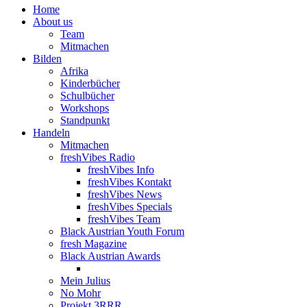
Home
About us
Team
Mitmachen
Bilden
Afrika
Kinderbücher
Schulbücher
Workshops
Standpunkt
Handeln
Mitmachen
freshVibes Radio
freshVibes Info
freshVibes Kontakt
freshVibes News
freshVibes Specials
freshVibes Team
Black Austrian Youth Forum
fresh Magazine
Black Austrian Awards
Mein Julius
No Mohr
Projekt 3RRR