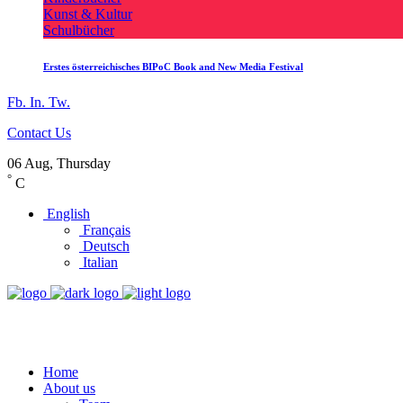
Kunst & Kultur
Schulbücher
Erstes österreichisches BIPoC Book and New Media Festival
Fb.
In.
Tw.
Contact Us
06 Aug, Thursday
°
C
English
Français
Deutsch
Italian
Home
About us