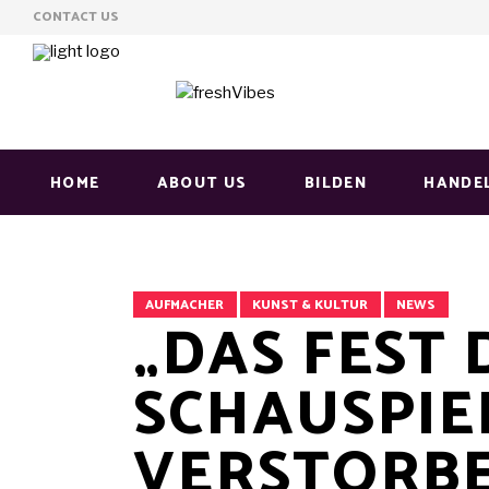
CONTACT US
HOME
ABOUT US
BILDEN
HANDE
AUFMACHER
KUNST & KULTUR
NEWS
„DAS FEST 
SCHAUSPIE
VERSTORB