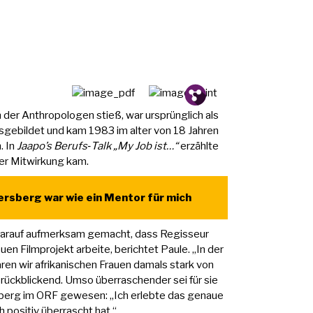
Pin.
Tw.
Fb.
m der Anthropologen stieß, war ursprünglich als
sgebildet und kam 1983 im alter von 18 Jahren
. In
Jaapo’s Berufs‑Talk „My Job ist…“
erzählte
hrer Mitwirkung kam.
ersberg war wie ein Mentor für mich
darauf aufmerksam gemacht, dass Regisseur
n Filmprojekt arbeite, berichtet Paule. „In der
ren wir afrikanischen Frauen damals stark von
 rückblickend. Umso überraschender sei für sie
berg im ORF gewesen: „Ich erlebte das genaue
h positiv überrascht hat.“