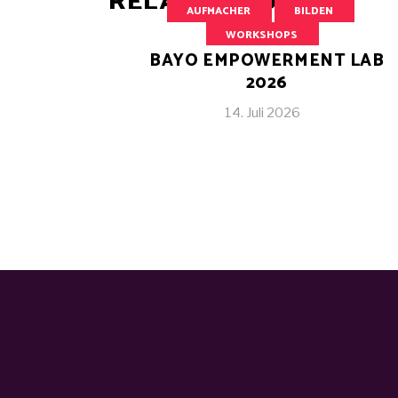
RELATED POSTS
AUFMACHER
BILDEN
WORKSHOPS
BAYO EMPOWERMENT LAB
2026
14. Juli 2026