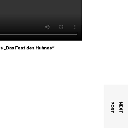
 „Das Fest des Huhnes“
T
N
E
X
T
P
O
S