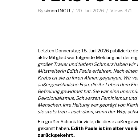
By
simon INOU
20. Juni 2026
Views
371
Letzten Donnerstag 18. Juni 2026 publizierte de
aktiv Mitglied war folgende Meldung auf der e
großer Trauer und tiefem Schmerz haben wir 
Mitstreiterin Edith Paule erfahren. Nach ei
Krebs ist sie zu ihren Ahnen gegangen. Wir ver
außergewöhnliche Frau, die ihr Leben dem Ein
Befreiung gewidmet hat. Sie war eine unermü
Dekolonialismus, Schwarzen Feminismus und 
Menschen. Ihre Haltung war geprägt von Klarh
sie stets treu – auch dann, wenn der Weg schwie
Ein großer Schock für viele, die diese außerge
gekannt haben.
Edith Paule ist im alter von
zurückgekehrt.