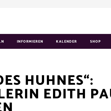
LN
INFORMIEREN
KALENDER
SHOP
DES HUHNES“:
LERIN EDITH PA
EN