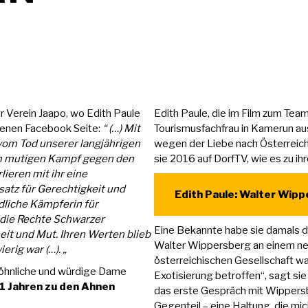
r Verein Jaapo, wo Edith Paule
Edith Paule, die im Film zum Tea
igenen Facebook Seite:
“ (…) Mit
Tourismusfachfrau in Kamerun au
vom Tod unserer langjährigen
wegen der Liebe nach Österreich
nem mutigen Kampf gegen den
sie 2016 auf DorfTV
, wie es zu i
lieren mit ihr eine
satz für Gerechtigkeit und
Edith Paule: Walter Wipp
dliche Kämpferin für
die Rechte Schwarzer
Eine Bekannte habe sie damals 
eit und Mut. Ihren Werten blieb
Walter Wippersberg an einem neue
rig war (…). „
österreichischen Gesellschaft wa
wöhnliche und würdige Dame
Exotisierung betroffen“, sagt sie
 61 Jahren zu den Ahnen
das erste Gespräch mit Wippers
Gegenteil – eine Haltung, die mic