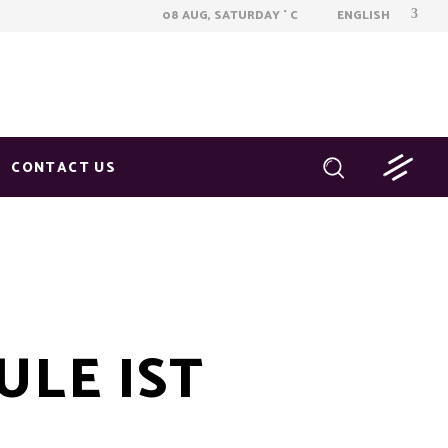
ENGLISH
08 AUG, SATURDAY
C
°
CONTACT US
ULE IST