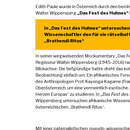
Edith Paule wurde in Österreich durch den ber
Walter Wippersperg
„Das Fest des Huhnes“
In „Das Fest des Huhnes“ untersuchen
Wissenschaftler den für sie rätselhaf
„Brathendl‑Ritus“
In seiner wegweisenden Mockumentary „Das Fe
Regisseur Walter Wippersberg (1945-2016) radi
Blickachse. Die tiefgründige Satire dreht das ko
Beobachtung einfach um: Ein afrikanisches For
des Anthropologen Prof. Kayonga Kagame (Frank
Oberösterreich, um eine vermeintlich exotische,
Herzen Europas“ zu studieren. In
„Das Fest des
Wippersberg untersuchen afrikanische Wissensch
österreichischen „Brathendl‑Ritus“.
Mit jener paternalistischen, pseudo-wissenschaft