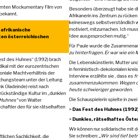
ühmten Mockumentary Film von
Besonders überzeugt habe sie die
bekannt.
Afrikanerin ins Zentrum zu rücken 
keineswegs selbstverständlich w
motiviert, mitzumachen. Ich mus
 afrikanische
Idee ausgesprochen mutig.“
ten österreichischen
Für Paule wurde die Zusammenar
zu hinterfragen. Er war wie ein 
st des Huhnes“ (1992) brach
Die Lebenskünstlerin, Mutter und
kal mit der eurozentrischen
in feministisch-dekolonialen kre
loniale Machtverhältnis der
Interview erzählte sie , dass es
f
schungsteam unter der Leitung
zusammenzukommen. Wegen der 
 Oladeinde) reist nach
heute schwieriger geworden
.
 rückständige Kultur im „dunklen
Die Schauspielerin spielte in zwei
 Huhnes“
von Walter
aftler den für sie rätselhaften
>
Das Fest des Huhnes (1992
>
Dunkles, rätselhaftes Öste
Wir können nur solidarische mit 
Sie schreiben:
„Wir sind tief be
lichen Sachlichkeit, die