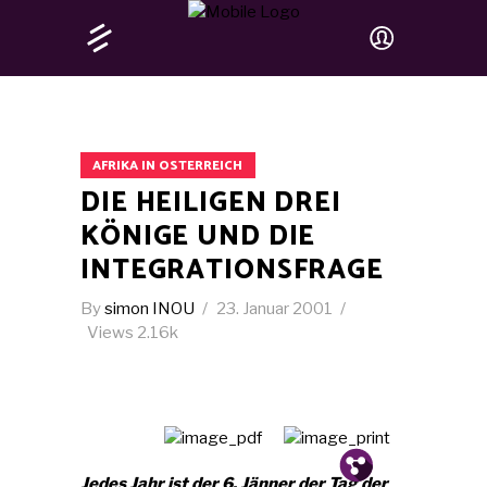
AFRIKA IN OSTERREICH
DIE HEILIGEN DREI
KÖNIGE UND DIE
INTEGRATIONSFRAGE
By
simon INOU
23. Januar 2001
Views
2.16k
Pin.
Tw.
Fb.
Jedes Jahr ist der 6. Jänner der Tag der