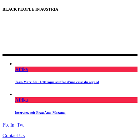
BLACK PEOPLE IN AUSTRIA
BLACK PEOPLE IN AUSTRIA
Afrika
Jean-Marc Ela: L’Afrique souffre d’une crise du regard
Afrika
Interview mit Frau Ama Mazama
Fb.
In.
Tw.
Contact Us