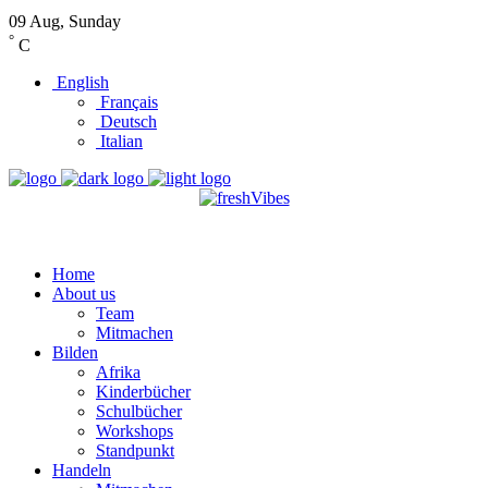
09 Aug, Sunday
°
C
English
Français
Deutsch
Italian
Home
About us
Team
Mitmachen
Bilden
Afrika
Kinderbücher
Schulbücher
Workshops
Standpunkt
Handeln