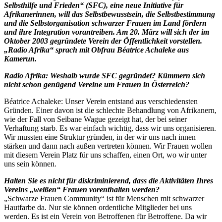
Selbsthilfe und Frieden“ (SFC), eine neue Initiative für
Afrikanerinnen, will das Selbstbewusstsein, die Selbstbestimmung
und die Selbstorganisation schwarzer Frauen im Land fördern
und ihre Integration vorantreiben. Am 20. März will sich der im
Oktober 2003 gegründete Verein der Öffentlichkeit vorstellen.
„Radio Afrika“ sprach mit Obfrau Béatrice Achaleke aus
Kamerun.
Radio Afrika: Weshalb wurde SFC gegründet? Kümmern sich
nicht schon genügend Vereine um Frauen in Österreich?
Béatrice Achaleke: Unser Verein entstand aus verschiedensten
Gründen. Einer davon ist die schlechte Behandlung von Afrikanern,
wie der Fall von Seibane Wague gezeigt hat, der bei seiner
Verhaftung starb. Es war einfach wichtig, dass wir uns organisieren.
Wir mussten eine Struktur gründen, in der wir uns nach innen
stärken und dann nach außen vertreten können. Wir Frauen wollen
mit diesem Verein Platz für uns schaffen, einen Ort, wo wir unter
uns sein können.
Halten Sie es nicht für diskriminierend, dass die Aktivitäten Ihres
Vereins „weißen“ Frauen vorenthalten werden?
„Schwarze Frauen Community“ ist für Menschen mit schwarzer
Hautfarbe da. Nur sie können ordentliche Mitglieder bei uns
werden. Es ist ein Verein von Betroffenen für Betroffene. Da wir