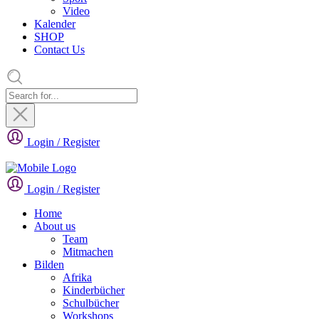
Video
Kalender
SHOP
Contact Us
Login / Register
Login / Register
Home
About us
Team
Mitmachen
Bilden
Afrika
Kinderbücher
Schulbücher
Workshops