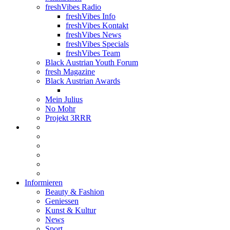
freshVibes Radio
freshVibes Info
freshVibes Kontakt
freshVibes News
freshVibes Specials
freshVibes Team
Black Austrian Youth Forum
fresh Magazine
Black Austrian Awards
Mein Julius
No Mohr
Projekt 3RRR
Informieren
Beauty & Fashion
Geniessen
Kunst & Kultur
News
Sport