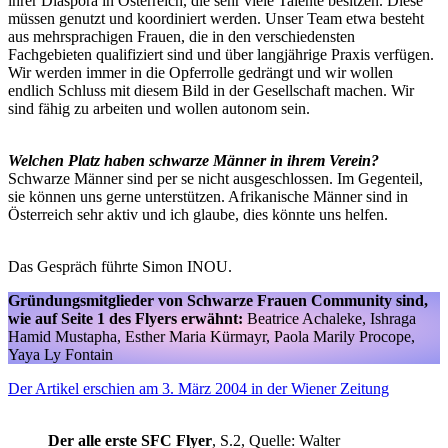
ihrer Diaspora in Österreich, die sehr viele Talente besitzen. Diese
müssen genutzt und koordiniert werden. Unser Team etwa besteht
aus mehrsprachigen Frauen, die in den verschiedensten
Fachgebieten qualifiziert sind und über langjährige Praxis verfügen.
Wir werden immer in die Opferrolle gedrängt und wir wollen
endlich Schluss mit diesem Bild in der Gesellschaft machen. Wir
sind fähig zu arbeiten und wollen autonom sein.
Welchen Platz haben schwarze Männer in ihrem Verein?
Schwarze Männer sind per se nicht ausgeschlossen. Im Gegenteil,
sie können uns gerne unterstützen. Afrikanische Männer sind in
Österreich sehr aktiv und ich glaube, dies könnte uns helfen.
Das Gespräch führte Simon INOU.
Gründungsmitglieder von Schwarze Frauen Community sind,
wie auf Seite 1 des Flyers erwähnt:
Beatrice Achaleke, Ishraga
Hamid Mustapha, Esther Maria Kürmayr, Paola Marily Procope,
Yaya Ly Fontain
Der Artikel erschien am 3. März 2004 in der Wiener Zeitung
Der alle erste SFC Flyer
, S.2, Quelle: Walter