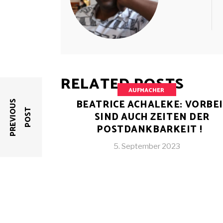
RELATED POSTS
AUFMACHER
BEATRICE ACHALEKE: VORBEI
P
R
E
V
I
O
U
S
P
O
S
T
SIND AUCH ZEITEN DER
POSTDANKBARKEIT !
5. September 2023