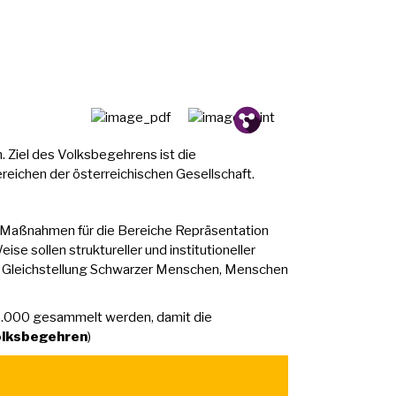
Pin.
Tw.
Fb.
h. Ziel des Volksbegehrens ist die
reichen der österreichischen Gesellschaft.
he Maßnahmen für die Bereiche Repräsentation
ise sollen struktureller und institutioneller
ie Gleichstellung Schwarzer Menschen, Menschen
5.000 gesammelt werden, damit die
olksbegehren
)