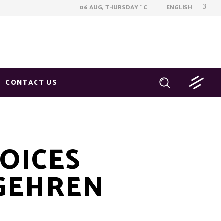
ENGLISH
06 AUG, THURSDAY
C
°
CONTACT US
OICES
GEHREN