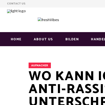
CONTACT US
HOME
ABOUT US
BILDEN
HANDE
AUFMACHER
WO KANN I
ANTI-RASS
UNTERSCHR