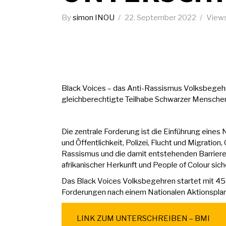
By
simon INOU
22. September 2022
View
Black Voices – das Anti-Rassismus Volksbegehren, 
gleichberechtigte Teilhabe Schwarzer Menschen,
Die zentrale Forderung ist die Einführung eine
und Öffentlichkeit, Polizei, Flucht und Migration
Rassismus und die damit entstehenden Barriere
afrikanischer Herkunft und People of Colour sic
Das Black Voices Volksbegehren startet mit 4
Forderungen nach einem Nationalen Aktionspla
LINK ZUM UNTERSCHREIBEN – BMI