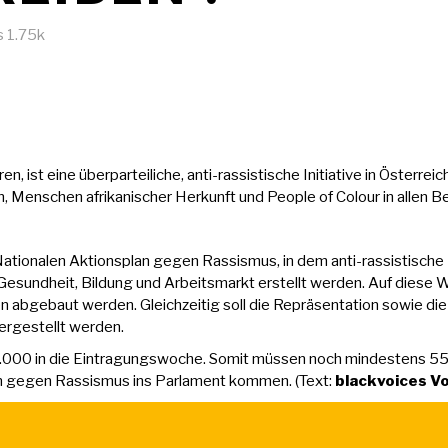
s
1.75k
ist eine überparteiliche, anti-rassistische Initiative in Österreic
 Menschen afrikanischer Herkunft und People of Colour in allen Be
s Nationalen Aktionsplan gegen Rassismus, in dem anti-rassistisc
, Gesundheit, Bildung und Arbeitsmarkt erstellt werden. Auf diese We
n abgebaut werden. Gleichzeitig soll die Repräsentation sowie d
hergestellt werden.
5.000 in die Eintragungswoche. Somit müssen noch mindestens 5
n gegen Rassismus ins Parlament kommen. (Text:
blackvoices V