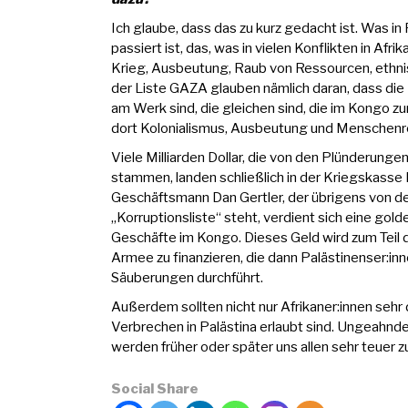
Ich glaube, dass das zu kurz gedacht ist. Was i
passiert ist, das, was in vielen Konflikten in Afri
Krieg, Ausbeutung, Raub von Ressourcen, ethni
der Liste GAZA glauben nämlich daran, dass die
am Werk sind, die gleichen sind, die im Kongo zu
dort Kolonialismus, Ausbeutung und Menschenr
Viele Milliarden Dollar, die von den Plünderung
stammen, landen schließlich in der Kriegskasse I
Geschäftsmann Dan Gertler, der übrigens von de
„Korruptionsliste“ steht, verdient sich eine go
Geschäfte im Kongo. Dieses Geld wird zum Teil d
Armee zu finanzieren, die dann Palästinenser:i
Säuberungen durchführt.
Außerdem sollten nicht nur Afrikaner:innen sehr
Verbrechen in Palästina erlaubt sind. Ungeahn
werden früher oder später uns allen sehr teuer
Social Share