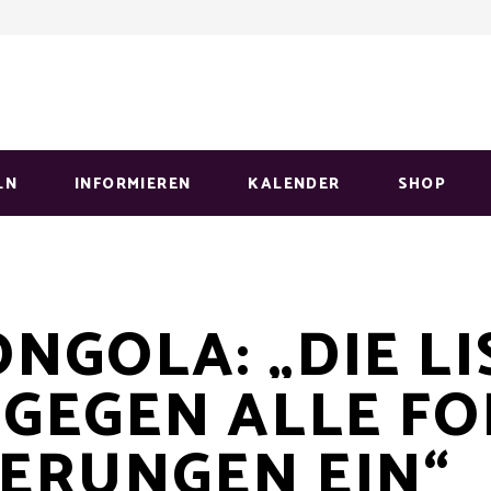
LN
INFORMIEREN
KALENDER
SHOP
NGOLA: „DIE LI
H GEGEN ALLE F
IERUNGEN EIN“