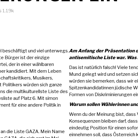
s
1.19k
l beschäftigt und viel unterwegs.
Am Anfang der Präsentation die
e Bürger ist der einzige
antisemitische Liste war. Was 
tei, der in einer wählbaren
Das ist natürlich falsch! Viele te
ber kandidiert. Mit dem Leben
Mund gelegt wird und setzen sich
haftskritikers, Musikers,
würden sie bemerken, dass wir ei
t Politikers würden sich ganze
Spitzenkandidatinnen jüdische Wu
ns die multikulturellste Liste des
Formen von Diskriminierungen ei
sliste auf Platz 6. Mit simon
Warum sollen Wählerinnen und
nt für eine andere Politik in
Wenn du der Meinung bist, dass V
Konsequenzen bleiben darf, dass
eindeutig Position für einen sof
en an die Liste GAZA. Mein Name
einnehmen soll, dass Österreich