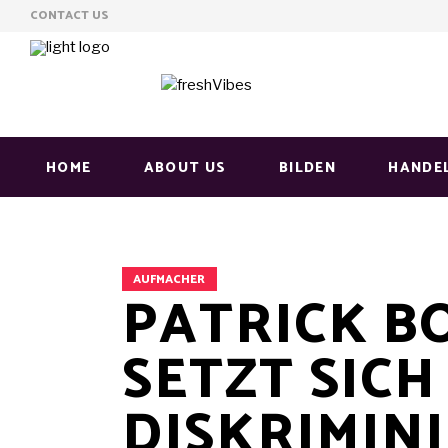
CONTACT US
HOME
ABOUT US
BILDEN
HANDE
AUFMACHER
PATRICK BO
SETZT SIC
DISKRIMIN