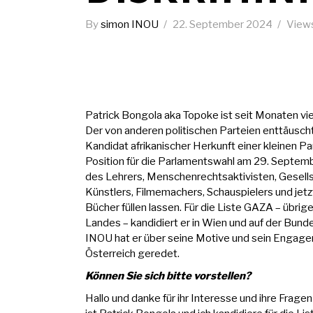
By
simon INOU
22. September 2024
View
Patrick Bongola aka Topoke ist seit Monaten vie
Der von anderen politischen Parteien enttäuscht
Kandidat afrikanischer Herkunft einer kleinen Par
Position für die Parlamentswahl am 29. Septem
des Lehrers, Menschenrechtsaktivisten, Gesellsc
Künstlers, Filmemachers, Schauspielers und jetz
Bücher füllen lassen. Für die
Liste GAZA
– übrige
Landes – kandidiert er in Wien und auf der Bunde
INOU hat er über seine Motive und sein Engageme
Österreich geredet.
⁠Können Sie sich bitte vorstellen?
Hallo und danke für ihr Interesse und ihre Frag