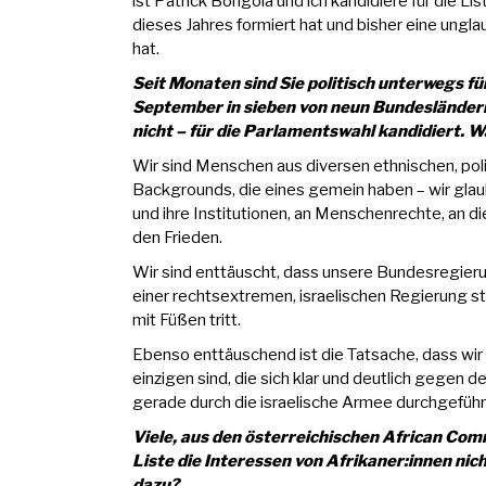
ist Patrick Bongola und ich kandidiere für die Li
dieses Jahres formiert hat und bisher eine ungl
hat.
⁠Seit Monaten sind Sie politisch unterwegs fü
September in sieben von neun Bundesländern
nicht – für die Parlamentswahl kandidiert. W
Wir sind Menschen aus diversen ethnischen, poli
Backgrounds, die eines gemein haben – wir glau
und ihre Institutionen, an Menschenrechte, an di
den Frieden.
Wir sind enttäuscht, dass unsere Bundesregieru
einer rechtsextremen, israelischen Regierung ste
mit Füßen tritt.
Ebenso enttäuschend ist die Tatsache, dass wir
einzigen sind, die sich klar und deutlich gegen 
gerade durch die israelische Armee durchgeführ
Viele, aus den österreichischen African Com
Liste die Interessen von Afrikaner:innen nich
dazu?