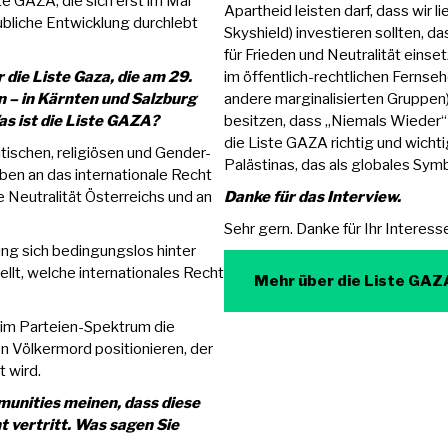
ste GAZA, die sich erst im Mai
Apartheid leisten darf, dass wir li
aubliche Entwicklung durchlebt
Skyshield) investieren sollten, d
für Frieden und Neutralität eins
r die Liste Gaza, die am 29.
im öffentlich-rechtlichen Fernseh
 – in Kärnten und Salzburg
andere marginalisierten Gruppen)
as ist die Liste GAZA?
besitzen, dass „Niemals Wieder“ 
die Liste GAZA richtig und wichtig
tischen, religiösen und Gender-
Palästinas, das als globales Symb
ben an das internationale Recht
e Neutralität Österreichs und an
Danke für das Interview.
Sehr gern. Danke für Ihr Interess
ng sich bedingungslos hinter
llt, welche internationales Recht
Mehr über die Liste GAZ
 im Parteien-Spektrum die
den Völkermord positionieren, der
t wird.
munities meinen, dass diese
t vertritt. Was sagen Sie