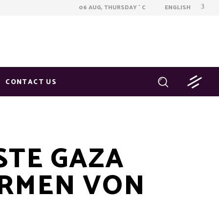
ENGLISH
06 AUG, THURSDAY
C
°
CONTACT US
STE GAZA
ORMEN VON