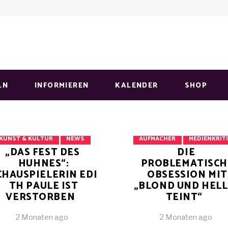
LN
INFORMIEREN
KALENDER
SHOP
AUFMACHER
KUNST & KULTUR
NEWS
AUFMACHER
MEDIENKRIT
„DAS FEST DES
DIE
HUHNES“:
PROBLEMATISCH
CHAUSPIELERIN EDI
OBSESSION MIT
TH PAULE IST
„BLOND UND HEL
VERSTORBEN
TEINT“
2 Monaten ago
2 Monaten ago