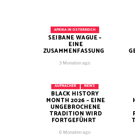
AFRIKA IN OSTERREICH
SEIBANE WAGUE –
EINE
ZUSAMMENFASSUNG
G
3 Monaten ago
AFRIKA IN OSTERREICH
AUFMACHER
NEWS
BLACK HISTORY
MONTH 2026 – EINE
UNGEBROCHENE
TRADITION WIRD
FORTGEFÜHRT
6 Monaten ago