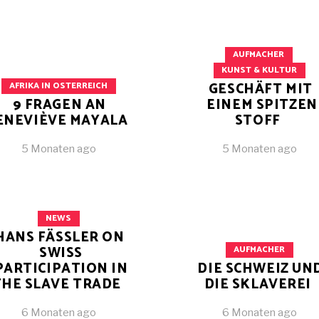
AUFMACHER
KUNST & KULTUR
GESCHÄFT MIT
AFRIKA IN OSTERREICH
9 FRAGEN AN
EINEM SPITZEN
ENEVIÈVE MAYALA
STOFF
5 Monaten ago
5 Monaten ago
NEWS
HANS FÄSSLER ON
SWISS
AUFMACHER
PARTICIPATION IN
DIE SCHWEIZ UN
THE SLAVE TRADE
DIE SKLAVEREI
6 Monaten ago
6 Monaten ago