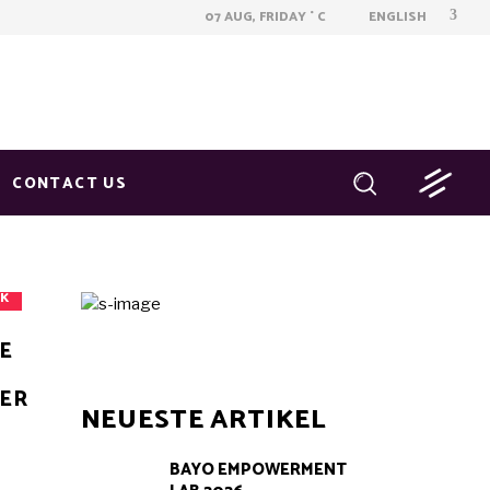
ENGLISH
07 AUG, FRIDAY
C
°
CONTACT US
IK
E
LER
NEUESTE ARTIKEL
BAYO EMPOWERMENT