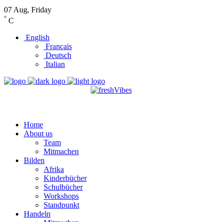
07 Aug, Friday
°
C
English
Français
Deutsch
Italian
Home
About us
Team
Mitmachen
Bilden
Afrika
Kinderbücher
Schulbücher
Workshops
Standpunkt
Handeln