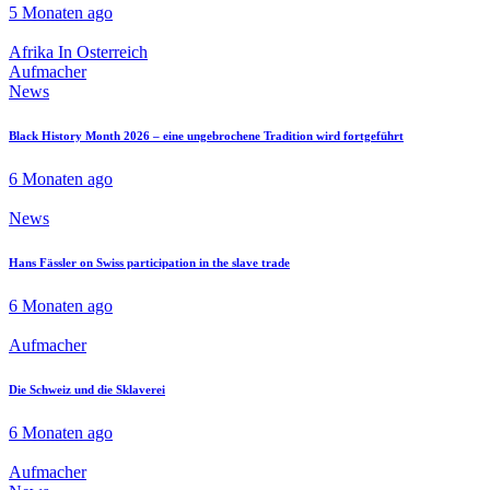
5 Monaten ago
Afrika In Osterreich
Aufmacher
News
Black History Month 2026 – eine ungebrochene Tradition wird fortgeführt
6 Monaten ago
News
Hans Fässler on Swiss participation in the slave trade
6 Monaten ago
Aufmacher
Die Schweiz und die Sklaverei
6 Monaten ago
Aufmacher