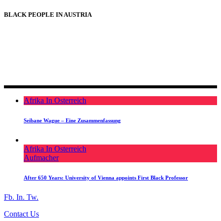
BLACK PEOPLE IN AUSTRIA
BLACK PEOPLE IN AUSTRIA
Afrika In Osterreich
Seibane Wague – Eine Zusammenfassung
Afrika In Osterreich
Aufmacher
After 650 Years: University of Vienna appoints First Black Professor
Fb.
In.
Tw.
Contact Us