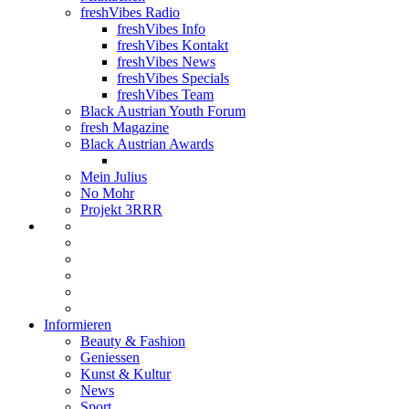
freshVibes Radio
freshVibes Info
freshVibes Kontakt
freshVibes News
freshVibes Specials
freshVibes Team
Black Austrian Youth Forum
fresh Magazine
Black Austrian Awards
Mein Julius
No Mohr
Projekt 3RRR
Informieren
Beauty & Fashion
Geniessen
Kunst & Kultur
News
Sport