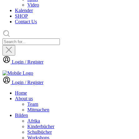
Video
Kalender
SHOP
Contact Us
Login / Register
Login / Register
Home
About us
Team
Mitmachen
Bilden
Afrika
Kinderbücher
Schulbücher
Workshops