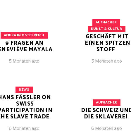
AUFMACHER
KUNST & KULTUR
GESCHÄFT MIT
AFRIKA IN OSTERREICH
9 FRAGEN AN
EINEM SPITZEN
ENEVIÈVE MAYALA
STOFF
5 Monaten ago
5 Monaten ago
NEWS
HANS FÄSSLER ON
SWISS
AUFMACHER
PARTICIPATION IN
DIE SCHWEIZ UN
THE SLAVE TRADE
DIE SKLAVEREI
6 Monaten ago
6 Monaten ago