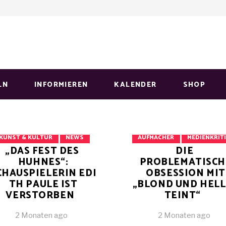
LN
INFORMIEREN
KALENDER
SHOP
AUFMACHER
KUNST & KULTUR
NEWS
AUFMACHER
MEDIENKRIT
„DAS FEST DES
DIE
HUHNES“:
PROBLEMATISCH
CHAUSPIELERIN EDI
OBSESSION MIT
TH PAULE IST
„BLOND UND HEL
VERSTORBEN
TEINT“
2 Monaten ago
2 Monaten ago