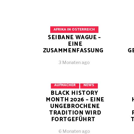
AFRIKA IN OSTERREICH
SEIBANE WAGUE –
EINE
ZUSAMMENFASSUNG
G
3 Monaten ago
AFRIKA IN OSTERREICH
AUFMACHER
NEWS
BLACK HISTORY
MONTH 2026 – EINE
UNGEBROCHENE
TRADITION WIRD
FORTGEFÜHRT
6 Monaten ago