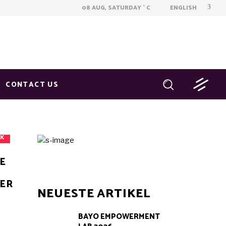
ENGLISH
08 AUG, SATURDAY
C
°
CONTACT US
IK
E
LER
NEUESTE ARTIKEL
BAYO EMPOWERMENT