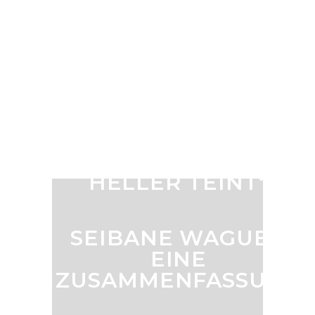
HUHNES“:
SCHAUSPIELERIN EDIT
PAULE IST
VERSTORBEN
DIE
PROBLEMATISCHE
OBSESSION MIT
„BLOND UND
HELLER TEINT“
SEIBANE WAGUE –
EINE
ZUSAMMENFASSUNG