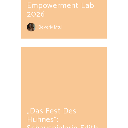
Empowerment Lab
2026
Beverly Mtui
„Das Fest Des
Huhnes“: