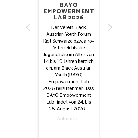
BAYO
EMPOWERMENT
LAB 2026
Der Verein Black
Austrian Youth Forum
lädt Schwarze bzw. afro-
„D
österreichische
SCHAUS
Jugendliche im Alter von
14 bis 19 Jahren herzlich
VE
ein, am Black Austrian
Youth (BAYO)
Letzten Do
Empowerment Lab
publizier
2026 teilzunehmen. Das
Edith Pa
BAYO Empowerment
folgende M
Lab findet von 24. bis
Facebook 
28. August 2026…
Trauer und 
Aufmacher
vom Tod 
Mitstreiter