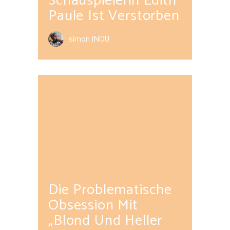
Schauspielerin Edith
Paule Ist Verstorben
simon INOU
Die Problematische
Obsession Mit
„Blond Und Heller