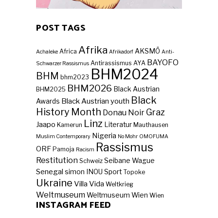
POST TAGS
Afrika
AKSMÖ
Africa
Achaleke
Afrikadorf
Anti-
BAYOFO
Antirassismus
AYA
Schwarzer Rassismus
BHM2024
BHM
bhm2023
BHM2026
Black Austrian
BHM2025
Black
Black Austrian youth
Awards
History Month
Graz
Donau Noir
Linz
Jaapo
Literatur
Kamerun
Mauthausen
Nigeria
Muslim Contemporary
No Mohr
OMOFUMA
Rassismus
ORF
Pamoja
Racism
Restitution
Seibane Wague
Schweiz
Senegal
simon INOU
Sport
Topoke
Ukraine
Villa Vida
Weltkrieg
Weltmuseum
Weltmuseum Wien
Wien
INSTAGRAM FEED