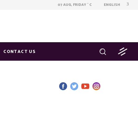
ENGLISH
07 AUG, FRIDAY
C
°
CONTACT US