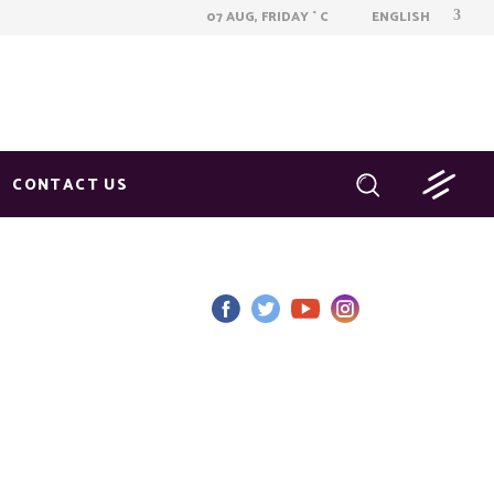
ENGLISH
07 AUG, FRIDAY
C
°
CONTACT US