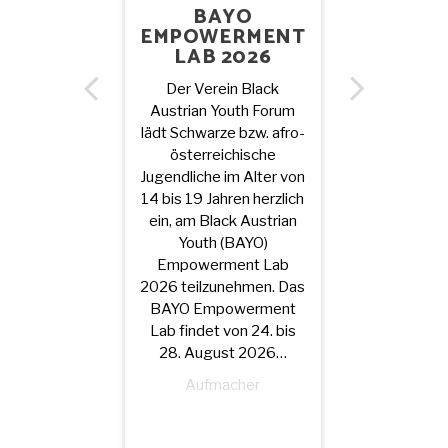
BAYO
EMPOWERMENT
LAB 2026
Der Verein Black
Austrian Youth Forum
lädt Schwarze bzw. afro-
„D
österreichische
SCHAUS
Jugendliche im Alter von
14 bis 19 Jahren herzlich
VE
ein, am Black Austrian
Youth (BAYO)
Letzten Do
Empowerment Lab
publizier
2026 teilzunehmen. Das
Edith Pa
BAYO Empowerment
folgende M
Lab findet von 24. bis
Facebook 
28. August 2026…
Trauer und 
Aufmacher
vom Tod 
Mitstreiter