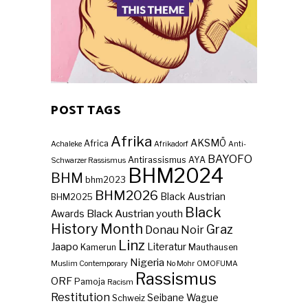
POST TAGS
Afrika
AKSMÖ
Africa
Achaleke
Afrikadorf
Anti-
BAYOFO
Antirassismus
AYA
Schwarzer Rassismus
BHM2024
BHM
bhm2023
BHM2026
Black Austrian
BHM2025
Black
Black Austrian youth
Awards
History Month
Graz
Donau Noir
Linz
Jaapo
Literatur
Kamerun
Mauthausen
Nigeria
Muslim Contemporary
No Mohr
OMOFUMA
Rassismus
ORF
Pamoja
Racism
Restitution
Seibane Wague
Schweiz