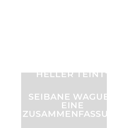
HUHNES“:
SCHAUSPIELERIN EDIT
PAULE IST
VERSTORBEN
DIE
PROBLEMATISCHE
OBSESSION MIT
„BLOND UND
HELLER TEINT“
SEIBANE WAGUE –
EINE
ZUSAMMENFASSUNG