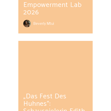
Empowerment Lab
2026
Beverly Mtui
„Das Fest Des
Huhnes“: