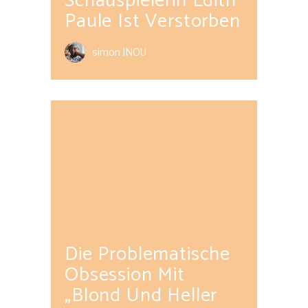
Schauspielerin Edith
Paule Ist Verstorben
simon INOU
Die Problematische
Obsession Mit
„Blond Und Heller