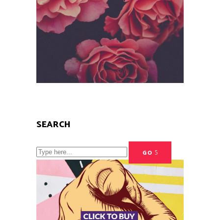
SEARCH
Search
GO
for:
SOCIAL FEED